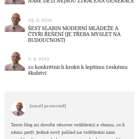
NAŠE DĚTI NEJSOU ZTRACENÁ GENERACE
25. 2. 2021
ŠEST SLABIN MODERNÍ MLÁDEŽE A
ČTYŘI ŘEŠENÍ (JE TŘEBA MYSLET NA
BUDOUCNOST)
2. 3. 2017
10 konkrétních kroků k lepšímu českému
školství
[email protected]
Tento blog mi dovolte věnovat vzdělávání a všemu, co k
němu patří. Jedině nový pohled na vzdělávání nám