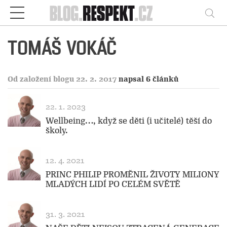
Respekt
Vy
TOMÁŠ VOKÁČ
Od založení blogu 22. 2. 2017
napsal 6 článků
22. 1. 2023
Wellbeing…, když se děti (i učitelé) těší do
školy.
12. 4. 2021
PRINC PHILIP PROMĚNIL ŽIVOTY MILIONY
MLADÝCH LIDÍ PO CELÉM SVĚTĚ
31. 3. 2021