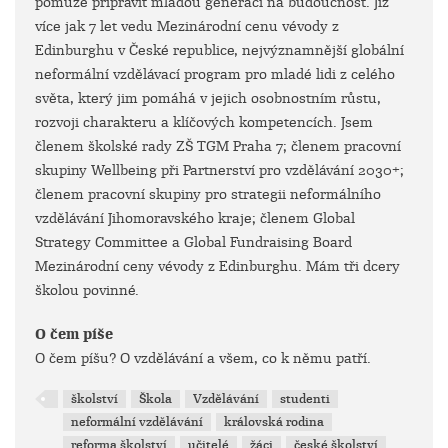
pomůže připravit mladou generaci na budoucnost. Již
více jak 7 let vedu Mezinárodní cenu vévody z
Edinburghu v České republice, nejvýznamnější globální
neformální vzdělávací program pro mladé lidi z celého
světa, který jim pomáhá v jejich osobnostním růstu,
rozvoji charakteru a klíčových kompetencích. Jsem
členem školské rady ZŠ TGM Praha 7; členem pracovní
skupiny Wellbeing při Partnerství pro vzdělávání 2030+;
členem pracovní skupiny pro strategii neformálního
vzdělávání Jihomoravského kraje; členem Global
Strategy Committee a Global Fundraising Board
Mezinárodní ceny vévody z Edinburghu. Mám tři dcery
školou povinné.
O čem píše
O čem píšu? O vzdělávání a všem, co k němu patří.
školství
Škola
Vzdělávání
studenti
neformální vzdělávání
královská rodina
reforma školství
učitelé
žáci
české školství